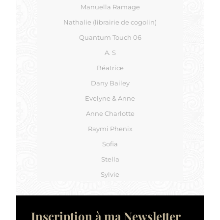
Manuella Ramage
Nathalie (librairie de cogolin)
Quantum Touch 06
A. S
Béatrice
Dany Bailey
Evelyne & Anne
Anne Charlotte
Raymi Phenix
Sofia
Stella
Sylvie
Inscription à ma Newsletter