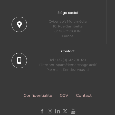
Siège social
Cyberlab's Multimédia
10, Rue Gambetta
83310 COGOLIN
France
Contact
Tel : +33 (0) 612 791 920
Filtre anti spam/démarchage actif
Par mail :
Rendez-vous ici
Confidentialité
CGV
Contact