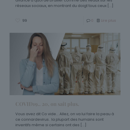
avance à quoi de brailler comme des veaux sur les
réseaux sociaux, en montrant du doigt tous ceux
[…]
99
0
Lire plus
COVID19.. 20, on sait plus.
Vous avez dit Co vide… Allez, on va lui faire la peau à
ce connardevirus.. la plupart des humains sont
inventifs même si certains ont des
[…]