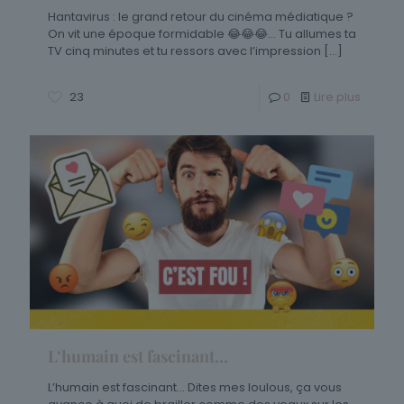
Hantavirus : le grand retour du cinéma médiatique ?
On vit une époque formidable 😂😂😂… Tu allumes ta
TV cinq minutes et tu ressors avec l’impression
[…]
23
0
Lire plus
L’humain est fascinant…
L’humain est fascinant… Dites mes loulous, ça vous