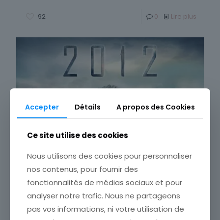
92
0
Lire plus
Accepter
Détails
A propos des Cookies
Ce site utilise des cookies
Nous utilisons des cookies pour personnaliser
2012, la fin du monde ??
nos contenus, pour fournir des
2012, la fin du monde ?? Une vidéo à voir… À quoi
fonctionnalités de médias sociaux et pour
faut-il s’attendre ? Entre délire collectif et réalité,
analyser notre trafic. Nous ne partageons
seul ce que tu peux ressentir
[…]
pas vos informations, ni votre utilisation de