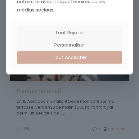
notre site avec nos partenaires ou les
23
0
Lire plus
médias sociaux.
Tout Rejeter
Personnaliser
Tout Accepter
Panique au réveil
Un 15 Août pourri En allant boire mon café sur ma
terrasse, vers 9h30 ce matin (Oui, j’ai fait fort, j’ai
dormi un peu plus de
[…]
35
0
Lire plus