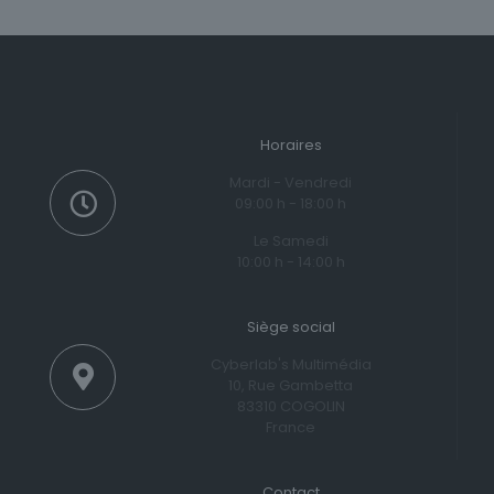
Horaires
Mardi - Vendredi
09:00 h - 18:00 h
Le Samedi
10:00 h - 14:00 h
Siège social
Cyberlab's Multimédia
10, Rue Gambetta
83310 COGOLIN
France
Contact